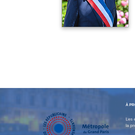
&
Indépendants
de
À P
la
Les 
la p