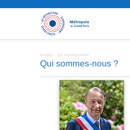
Les
Républicains,
Accueil
Qui sommes-nous ?
Qui sommes-nous ?
Divers
Droite