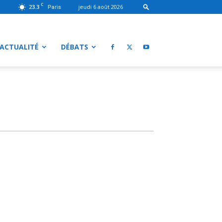
C
23.3
jeudi 6 août 2026
Paris
ACTUALITÉ
DÉBATS